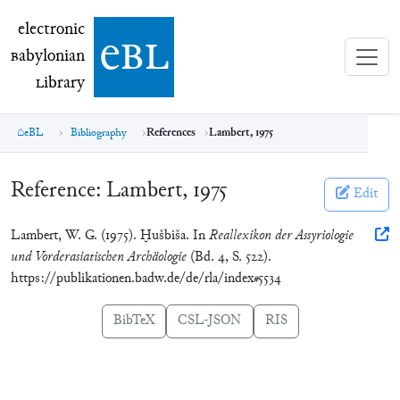
electronic Babylonian Library (eBL)
electronic
e
bl
B
abylonian
L
ibrary
eBL
Bibliography
References
Lambert, 1975
Reference:
Lambert, 1975
Edit
Lambert, W. G. (1975). Ḫušbiša. In
Reallexikon der Assyriologie
und Vorderasiatischen Archäologie
(Bd. 4, S. 522).
https://publikationen.badw.de/de/rla/index#5534
BibTeX
CSL-JSON
RIS