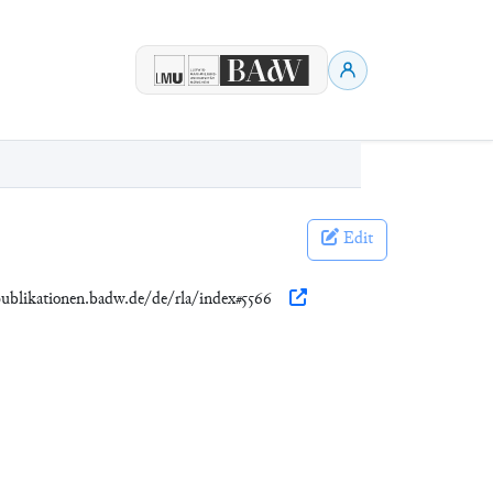
Edit
publikationen.badw.de/de/rla/index#5566