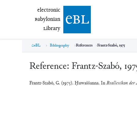
electronic Babylonian Library (eBL)
electronic
e
bl
B
abylonian
L
ibrary
eBL
Bibliography
References
Frantz-Szabó, 1975
Reference:
Frantz-Szabó, 197
Frantz-Szabó, G. (1975). Ḫuwaššanna. In
Reallexikon der A