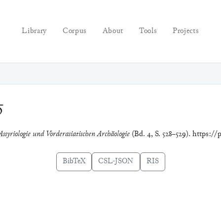
Library
Corpus
About
Tools
Projects
5
ssyriologie und Vorderasiatischen Archäologie
(Bd. 4, S. 528–529). https://
BibTeX
CSL-JSON
RIS