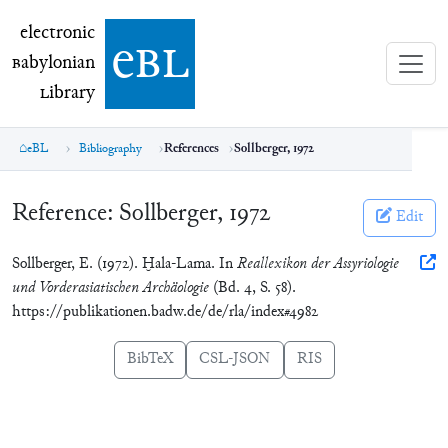
electronic Babylonian Library (eBL)
electronic
e
bl
B
abylonian
L
ibrary
eBL
Bibliography
References
Sollberger, 1972
Reference:
Sollberger, 1972
Edit
Sollberger, E. (1972). Ḫala-Lama. In
Reallexikon der Assyriologie
und Vorderasiatischen Archäologie
(Bd. 4, S. 58).
https://publikationen.badw.de/de/rla/index#4982
BibTeX
CSL-JSON
RIS