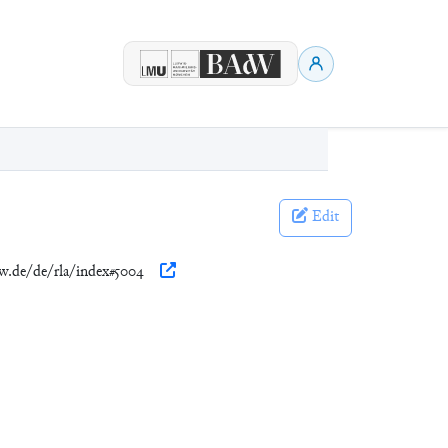
Edit
dw.de/de/rla/index#5004