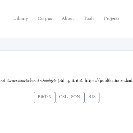
Library
Corpus
About
Tools
Projects
und Vorderasiatischen Archäologie
(Bd. 4, S. 60). https://publikationen.ba
BibTeX
CSL-JSON
RIS