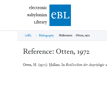
electronic Babylonian Library (eBL)
electronic
e
bl
B
abylonian
L
ibrary
eBL
Bibliography
References
Otten, 1972
Reference:
Otten, 1972
Otten, H. (1972). Ḫallara. In
Reallexikon der Assyriologie 