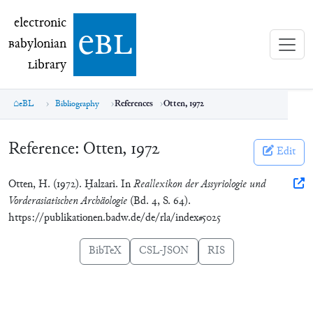
electronic Babylonian Library (eBL)
electronic
e
bl
B
abylonian
L
ibrary
eBL
Bibliography
References
Otten, 1972
Reference:
Otten, 1972
Edit
Otten, H. (1972). Ḫalzari. In
Reallexikon der Assyriologie und
Vorderasiatischen Archäologie
(Bd. 4, S. 64).
https://publikationen.badw.de/de/rla/index#5025
BibTeX
CSL-JSON
RIS