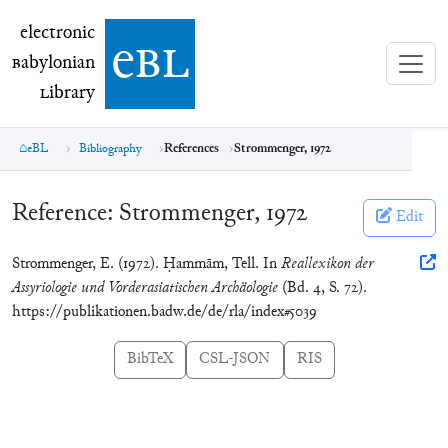
electronic Babylonian Library (eBL)
electronic
e
bl
B
abylonian
L
ibrary
eBL
Bibliography
References
Strommenger, 1972
Reference:
Strommenger, 1972
Edit
Strommenger, E. (1972). Ḥammām, Tell. In
Reallexikon der
Assyriologie und Vorderasiatischen Archäologie
(Bd. 4, S. 72).
https://publikationen.badw.de/de/rla/index#5039
BibTeX
CSL-JSON
RIS