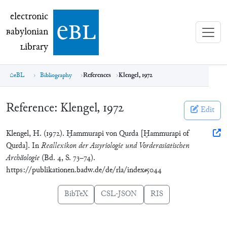
electronic Babylonian Library (eBL)
electronic
e
bl
B
abylonian
L
ibrary
eBL
Bibliography
References
Klengel, 1972
Reference:
Klengel, 1972
Edit
Klengel, H. (1972). Ḫammurapi von Qurda [Ḫammurapi of
Qurda]. In
Reallexikon der Assyriologie und Vorderasiatischen
Archäologie
(Bd. 4, S. 73–74).
https://publikationen.badw.de/de/rla/index#5044
BibTeX
CSL-JSON
RIS