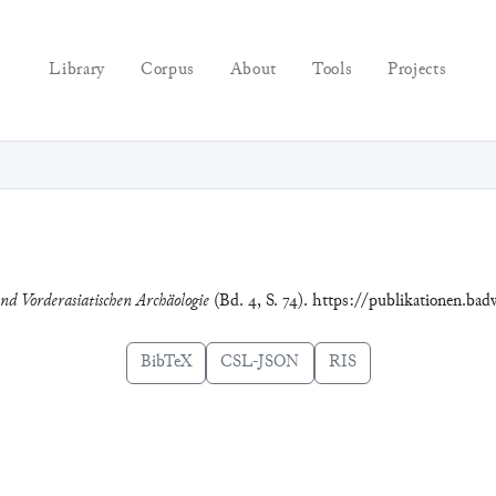
Library
Corpus
About
Tools
Projects
und Vorderasiatischen Archäologie
(Bd. 4, S. 74). https://publikationen.ba
BibTeX
CSL-JSON
RIS