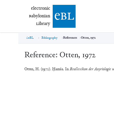
electronic Babylonian Library (eBL)
electronic
e
bl
B
abylonian
L
ibrary
eBL
Bibliography
References
Otten, 1972
Reference:
Otten, 1972
Otten, H. (1972). Ḫamša. In
Reallexikon der Assyriologie 