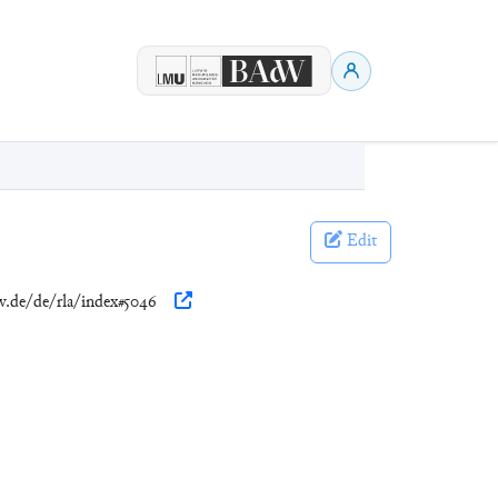
Edit
dw.de/de/rla/index#5046