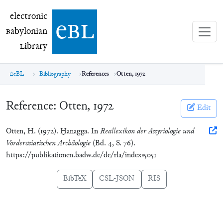
electronic Babylonian Library (eBL)
electronic
e
bl
B
abylonian
L
ibrary
eBL
Bibliography
References
Otten, 1972
Reference:
Otten, 1972
Edit
Otten, H. (1972). Ḫanagga. In
Reallexikon der Assyriologie und
Vorderasiatischen Archäologie
(Bd. 4, S. 76).
https://publikationen.badw.de/de/rla/index#5051
BibTeX
CSL-JSON
RIS