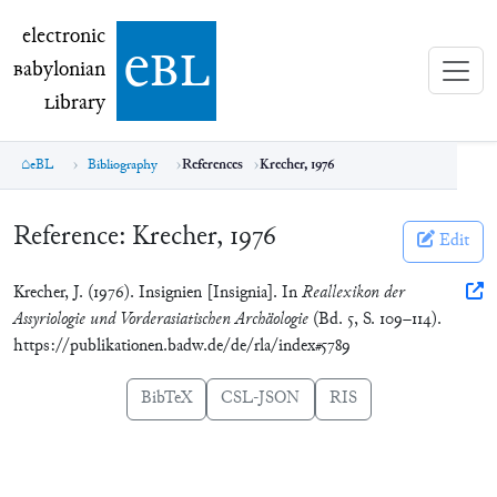
electronic Babylonian Library (eBL)
electronic
e
bl
B
abylonian
L
ibrary
eBL
Bibliography
References
Krecher, 1976
Reference:
Krecher, 1976
Edit
Krecher, J. (1976). Insignien [Insignia]. In
Reallexikon der
Assyriologie und Vorderasiatischen Archäologie
(Bd. 5, S. 109–114).
https://publikationen.badw.de/de/rla/index#5789
BibTeX
CSL-JSON
RIS