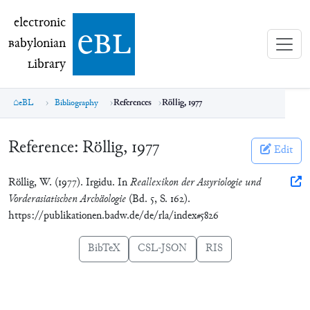
electronic Babylonian Library (eBL)
electronic
e
bl
B
abylonian
L
ibrary
eBL
Bibliography
References
Röllig, 1977
Reference:
Röllig, 1977
Edit
Röllig, W. (1977). Irgidu. In
Reallexikon der Assyriologie und
Vorderasiatischen Archäologie
(Bd. 5, S. 162).
https://publikationen.badw.de/de/rla/index#5826
BibTeX
CSL-JSON
RIS