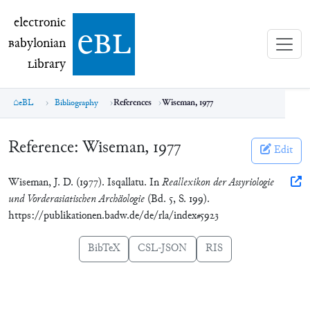
electronic Babylonian Library (eBL)
electronic
e
bl
B
abylonian
L
ibrary
eBL
Bibliography
References
Wiseman, 1977
Reference:
Wiseman, 1977
Edit
Wiseman, J. D. (1977). Isqallatu. In
Reallexikon der Assyriologie
und Vorderasiatischen Archäologie
(Bd. 5, S. 199).
https://publikationen.badw.de/de/rla/index#5923
BibTeX
CSL-JSON
RIS