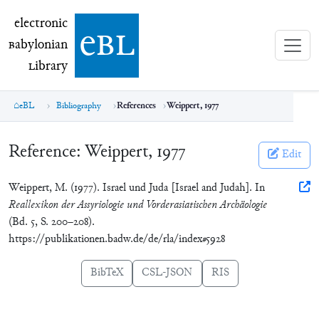
electronic Babylonian Library (eBL)
electronic
e
bl
B
abylonian
L
ibrary
eBL
Bibliography
References
Weippert, 1977
Reference:
Weippert, 1977
Edit
Weippert, M. (1977). Israel und Juda [Israel and Judah]. In
Reallexikon der Assyriologie und Vorderasiatischen Archäologie
(Bd. 5, S. 200–208).
https://publikationen.badw.de/de/rla/index#5928
BibTeX
CSL-JSON
RIS