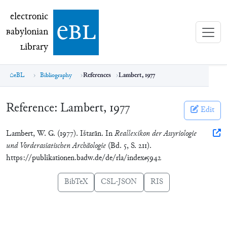
electronic Babylonian Library (eBL)
electronic
e
bl
B
abylonian
L
ibrary
eBL
Bibliography
References
Lambert, 1977
Reference:
Lambert, 1977
Edit
Lambert, W. G. (1977). Ištarān. In
Reallexikon der Assyriologie
und Vorderasiatischen Archäologie
(Bd. 5, S. 211).
https://publikationen.badw.de/de/rla/index#5942
BibTeX
CSL-JSON
RIS