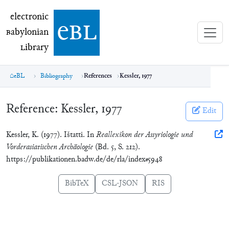
electronic Babylonian Library (eBL)
electronic
e
bl
B
abylonian
L
ibrary
eBL
Bibliography
References
Kessler, 1977
Reference:
Kessler, 1977
Edit
Kessler, K. (1977). Ištatti. In
Reallexikon der Assyriologie und
Vorderasiatischen Archäologie
(Bd. 5, S. 212).
https://publikationen.badw.de/de/rla/index#5948
BibTeX
CSL-JSON
RIS