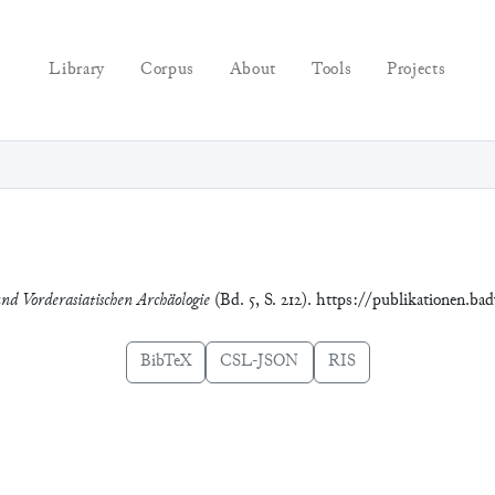
Library
Corpus
About
Tools
Projects
und Vorderasiatischen Archäologie
(Bd. 5, S. 212). https://publikationen.b
BibTeX
CSL-JSON
RIS