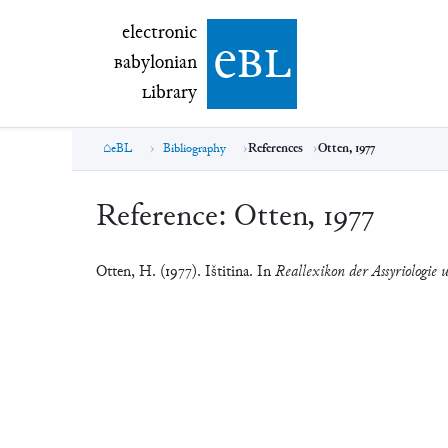
electronic Babylonian Library (eBL)
electronic
e
bl
B
abylonian
L
ibrary
eBL
Bibliography
References
Otten, 1977
Reference:
Otten, 1977
Otten, H. (1977). Ištitina. In
Reallexikon der Assyriologie 