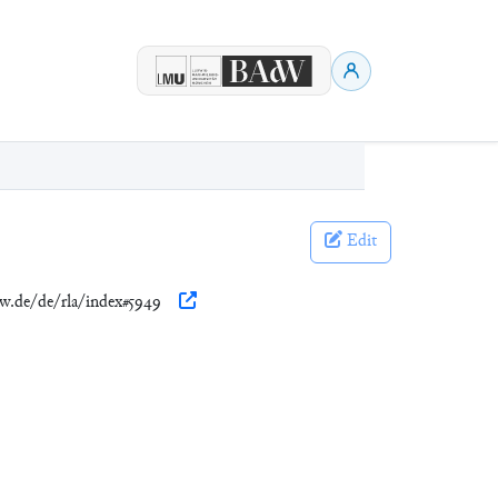
Edit
adw.de/de/rla/index#5949