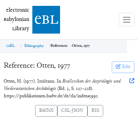
electronic Babylonian Library (eBL)
electronic
e
bl
B
abylonian
L
ibrary
eBL
Bibliography
References
Otten, 1977
Reference:
Otten, 1977
Edit
Otten, H. (1977). Izzištanu. In
Reallexikon der Assyriologie und
Vorderasiatischen Archäologie
(Bd. 5, S. 227–228).
https://publikationen.badw.de/de/rla/index#5992
BibTeX
CSL-JSON
RIS