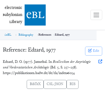
electronic Babylonian Library (eBL)
electronic
e
bl
B
abylonian
L
ibrary
eBL
Bibliography
References
Edzard, 1977
Reference:
Edzard, 1977
Edit
Edzard, D. O. (1977). Jamutbal. In
Reallexikon der Assyriologie
und Vorderasiatischen Archäologie
(Bd. 5, S. 257–258).
https://publikationen.badw.de/de/rla/index#6054
BibTeX
CSL-JSON
RIS