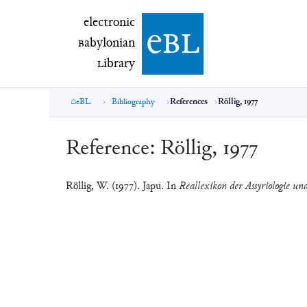
electronic Babylonian Library (eBL)
electronic
e
bl
B
abylonian
L
ibrary
eBL
Bibliography
References
Röllig, 1977
Reference:
Röllig, 1977
Röllig, W. (1977). Japu. In
Reallexikon der Assyriologie un