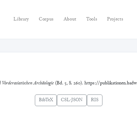
Library
Corpus
About
Tools
Projects
d Vorderasiatischen Archäologie
(Bd. 5, S. 260). https://publikationen.bad
BibTeX
CSL-JSON
RIS