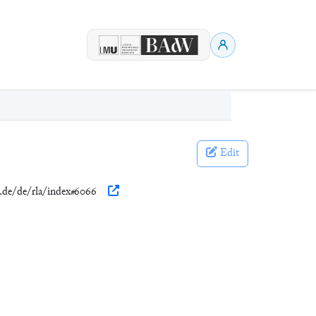
Edit
w.de/de/rla/index#6066