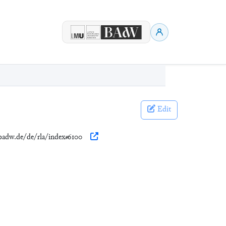
Edit
n.badw.de/de/rla/index#6100