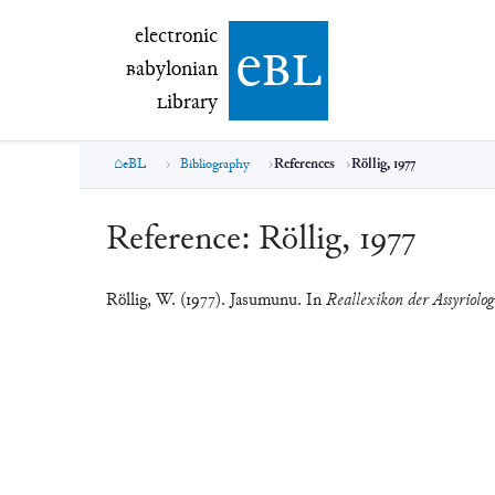
electronic Babylonian Library (eBL)
electronic
e
bl
B
abylonian
L
ibrary
eBL
Bibliography
References
Röllig, 1977
Reference:
Röllig, 1977
Röllig, W. (1977). Jasumunu. In
Reallexikon der Assyriolog