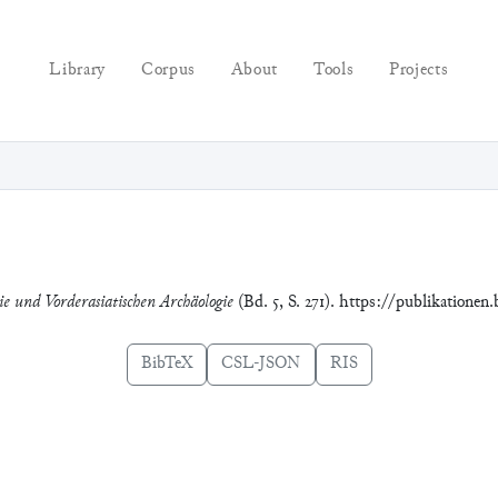
Library
Corpus
About
Tools
Projects
ie und Vorderasiatischen Archäologie
(Bd. 5, S. 271). https://publikatione
BibTeX
CSL-JSON
RIS