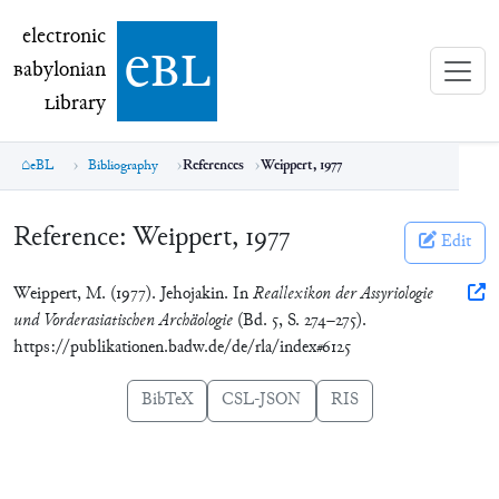
electronic Babylonian Library (eBL)
electronic
e
bl
B
abylonian
L
ibrary
eBL
Bibliography
References
Weippert, 1977
Reference:
Weippert, 1977
Edit
Weippert, M. (1977). Jehojakin. In
Reallexikon der Assyriologie
und Vorderasiatischen Archäologie
(Bd. 5, S. 274–275).
https://publikationen.badw.de/de/rla/index#6125
BibTeX
CSL-JSON
RIS