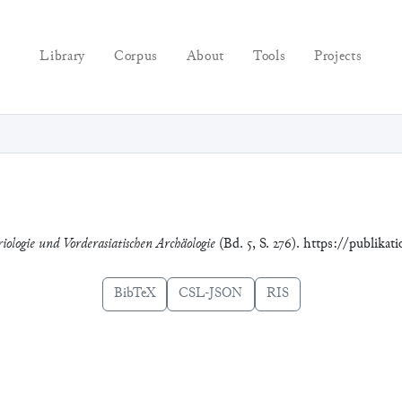
Library
Corpus
About
Tools
Projects
iologie und Vorderasiatischen Archäologie
(Bd. 5, S. 276). https://publikat
BibTeX
CSL-JSON
RIS