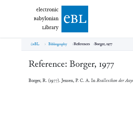
electronic Babylonian Library (eBL)
electronic
e
bl
B
abylonian
L
ibrary
eBL
Bibliography
References
Borger, 1977
Reference:
Borger, 1977
Borger, R. (1977). Jensen, P. C. A. In
Reallexikon der Assyr