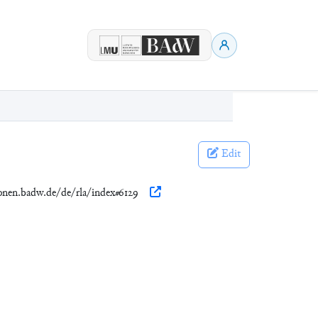
Edit
ionen.badw.de/de/rla/index#6129