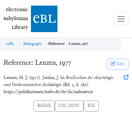
electronic Babylonian Library (eBL)
electronic
e
bl
B
abylonian
L
ibrary
eBL
Bibliography
References
Lenzen, 1977
Reference:
Lenzen, 1977
Edit
Lenzen, H. J. (1977). Jordan, J. In
Reallexikon der Assyriologie
und Vorderasiatischen Archäologie
(Bd. 5, S. 282).
https://publikationen.badw.de/de/rla/index#6136
BibTeX
CSL-JSON
RIS