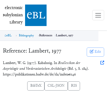
electronic Babylonian Library (eBL)
electronic
e
bl
B
abylonian
L
ibrary
eBL
Bibliography
References
Lambert, 1977
Reference:
Lambert, 1977
Edit
Lambert, W. G. (1977). Kabalusig. In
Reallexikon der
Assyriologie und Vorderasiatischen Archäologie
(Bd. 5, S. 284).
https://publikationen.badw.de/de/rla/index#6146
BibTeX
CSL-JSON
RIS