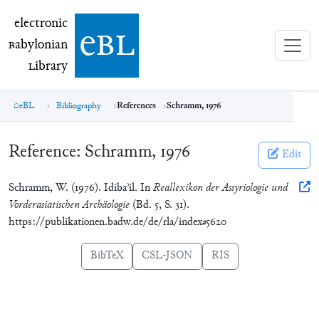
electronic Babylonian Library (eBL)
electronic
e
bl
B
abylonian
L
ibrary
eBL
Bibliography
References
Schramm, 1976
Reference:
Schramm, 1976
Edit
Schramm, W. (1976). Idibaʾil. In
Reallexikon der Assyriologie und
Vorderasiatischen Archäologie
(Bd. 5, S. 31).
https://publikationen.badw.de/de/rla/index#5620
BibTeX
CSL-JSON
RIS