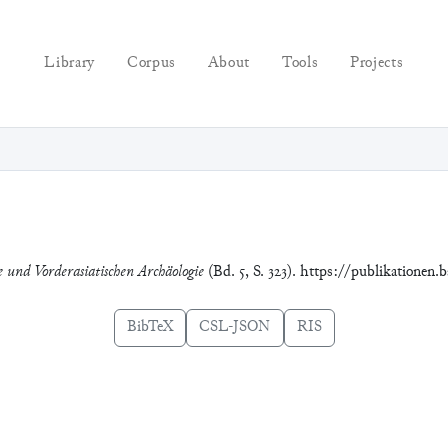
Library
Corpus
About
Tools
Projects
e und Vorderasiatischen Archäologie
(Bd. 5, S. 323). https://publikationen
BibTeX
CSL-JSON
RIS