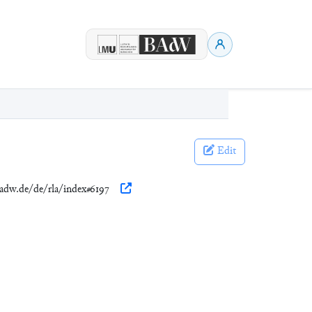
Edit
.badw.de/de/rla/index#6197