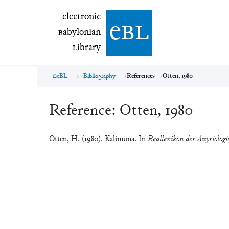
electronic Babylonian Library (eBL)
electronic
e
bl
B
abylonian
L
ibrary
eBL
Bibliography
References
Otten, 1980
Reference:
Otten, 1980
Otten, H. (1980). Kalimuna. In
Reallexikon der Assyriologi