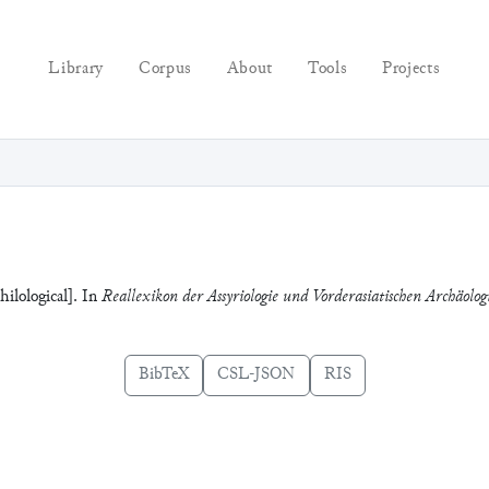
Library
Corpus
About
Tools
Projects
ilological]. In
Reallexikon der Assyriologie und Vorderasiatischen Archäolog
BibTeX
CSL-JSON
RIS