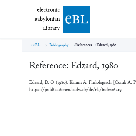
electronic Babylonian Library (eBL)
electronic
e
bl
B
abylonian
L
ibrary
eBL
Bibliography
References
Edzard, 1980
Reference:
Edzard, 1980
Edzard, D. O. (1980). Kamm A. Philologisch [Comb A. Ph
https://publikationen.badw.de/de/rla/index#6219