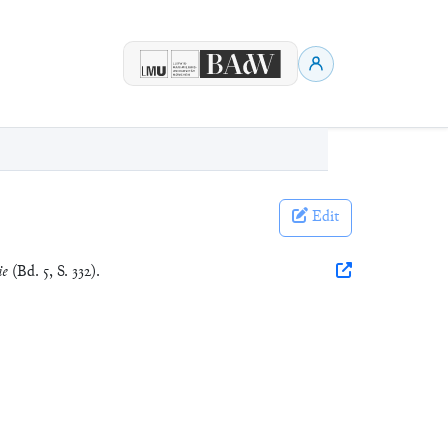
Edit
ie
(Bd. 5, S. 332).