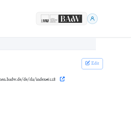
Edit
ionen.badw.de/de/rla/index#6228