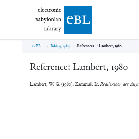
electronic Babylonian Library (eBL)
electronic
e
bl
B
abylonian
L
ibrary
eBL
Bibliography
References
Lambert, 1980
Reference:
Lambert, 1980
Lambert, W. G. (1980). Kammuš. In
Reallexikon der Assyr