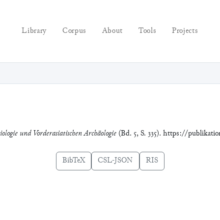
Library
Corpus
About
Tools
Projects
iologie und Vorderasiatischen Archäologie
(Bd. 5, S. 335). https://publikat
BibTeX
CSL-JSON
RIS