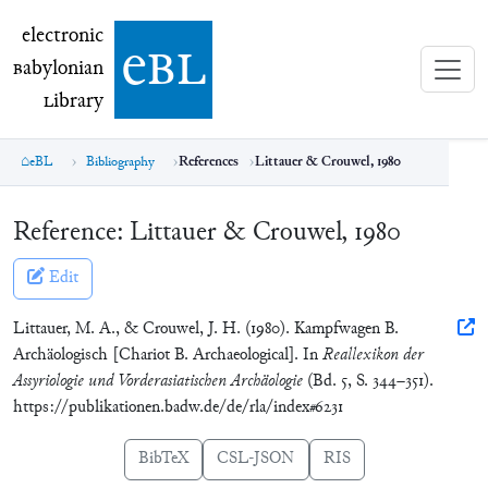
electronic Babylonian Library (eBL)
electronic
e
bl
B
abylonian
L
ibrary
eBL
Bibliography
References
Littauer & Crouwel, 1980
Reference:
Littauer & Crouwel, 1980
Edit
Littauer, M. A., & Crouwel, J. H. (1980). Kampfwagen B.
Archäologisch [Chariot B. Archaeological]. In
Reallexikon der
Assyriologie und Vorderasiatischen Archäologie
(Bd. 5, S. 344–351).
https://publikationen.badw.de/de/rla/index#6231
BibTeX
CSL-JSON
RIS