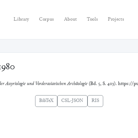
Library
Corpus
About
Tools
Projects
1980
er Assyriologie und Vorderasiatischen Archäologie
(Bd. 5, S. 403). https://p
BibTeX
CSL-JSON
RIS