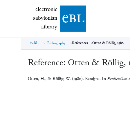
electronic Babylonian Library (eBL)
electronic
e
bl
B
abylonian
L
ibrary
eBL
Bibliography
References
Otten & Röllig, 1980
Reference:
Otten & Röllig, 
Otten, H., & Röllig, W. (1980). Karaḫna. In
Reallexikon d