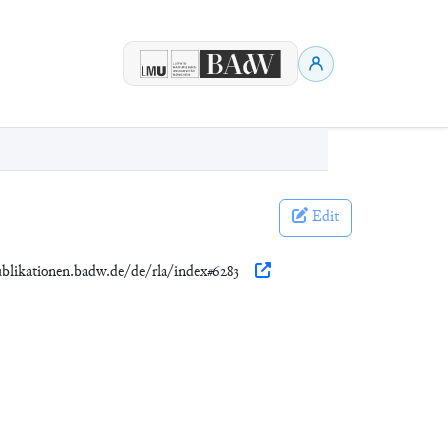
Edit
ublikationen.badw.de/de/rla/index#6283