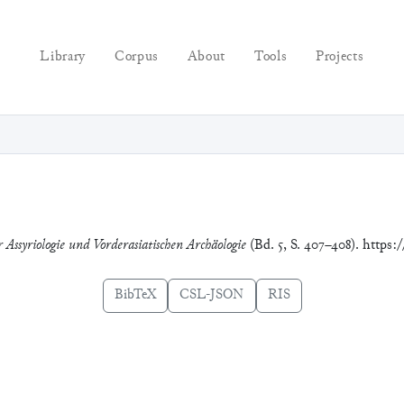
Library
Corpus
About
Tools
Projects
 Assyriologie und Vorderasiatischen Archäologie
(Bd. 5, S. 407–408). https:
BibTeX
CSL-JSON
RIS