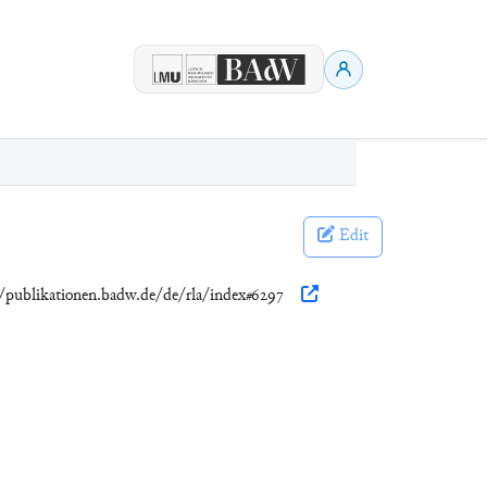
Edit
//publikationen.badw.de/de/rla/index#6297