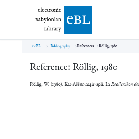
electronic Babylonian Library (eBL)
electronic
e
bl
B
abylonian
L
ibrary
eBL
Bibliography
References
Röllig, 1980
Reference:
Röllig, 1980
Röllig, W. (1980). Kār-Aššur-nāṣir-apli. In
Reallexikon der