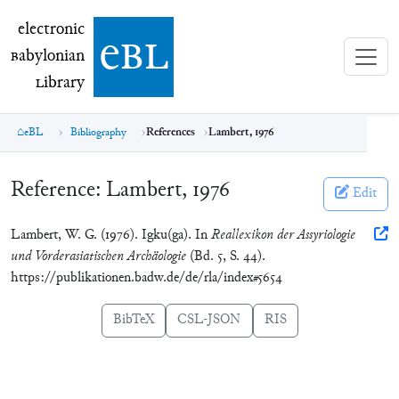
electronic Babylonian Library (eBL)
electronic
e
bl
B
abylonian
L
ibrary
eBL
Bibliography
References
Lambert, 1976
Reference:
Lambert, 1976
Edit
Lambert, W. G. (1976). Igku(ga). In
Reallexikon der Assyriologie
und Vorderasiatischen Archäologie
(Bd. 5, S. 44).
https://publikationen.badw.de/de/rla/index#5654
BibTeX
CSL-JSON
RIS