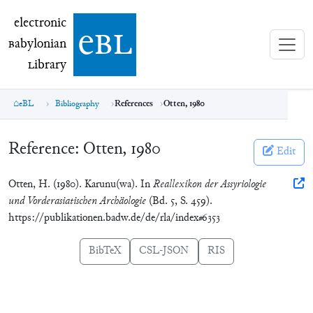
electronic Babylonian Library (eBL)
electronic
e
bl
B
abylonian
L
ibrary
eBL
Bibliography
References
Otten, 1980
Reference:
Otten, 1980
Edit
Otten, H. (1980). Karunu(wa). In
Reallexikon der Assyriologie
und Vorderasiatischen Archäologie
(Bd. 5, S. 459).
https://publikationen.badw.de/de/rla/index#6353
BibTeX
CSL-JSON
RIS