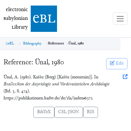
electronic Babylonian Library (eBL)
electronic
e
bl
B
abylonian
L
ibrary
eBL
Bibliography
References
Ünal, 1980
Reference:
Ünal, 1980
Edit
Ünal, A. (1980). Kaššu (Berg) [Kaššu (mountain)]. In
Reallexikon der Assyriologie und Vorderasiatischen Archäologie
(Bd. 5, S. 474).
https://publikationen.badw.de/de/rla/index#6372
BibTeX
CSL-JSON
RIS