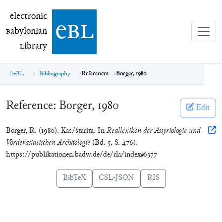
electronic Babylonian Library (eBL)
electronic
e
bl
B
abylonian
L
ibrary
eBL
Bibliography
References
Borger, 1980
Reference:
Borger, 1980
Edit
Borger, R. (1980). Kas/štarita. In
Reallexikon der Assyriologie und
Vorderasiatischen Archäologie
(Bd. 5, S. 476).
https://publikationen.badw.de/de/rla/index#6377
BibTeX
CSL-JSON
RIS