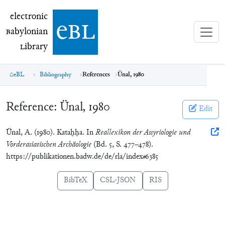
electronic Babylonian Library (eBL)
electronic
e
bl
B
abylonian
L
ibrary
eBL
Bibliography
References
Ünal, 1980
Reference:
Ünal, 1980
Edit
Ünal, A. (1980). Kataḫḫa. In
Reallexikon der Assyriologie und
Vorderasiatischen Archäologie
(Bd. 5, S. 477–478).
https://publikationen.badw.de/de/rla/index#6385
BibTeX
CSL-JSON
RIS