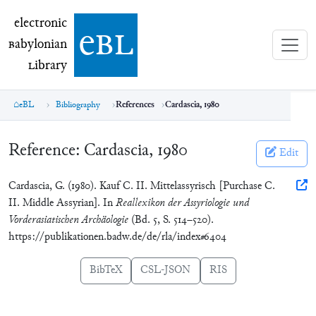
electronic Babylonian Library (eBL)
electronic
e
bl
B
abylonian
L
ibrary
eBL
Bibliography
References
Cardascia, 1980
Reference:
Cardascia, 1980
Edit
Cardascia, G. (1980). Kauf C. II. Mittelassyrisch [Purchase C.
II. Middle Assyrian]. In
Reallexikon der Assyriologie und
Vorderasiatischen Archäologie
(Bd. 5, S. 514–520).
https://publikationen.badw.de/de/rla/index#6404
BibTeX
CSL-JSON
RIS