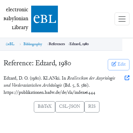
electronic Babylonian Library (eBL)
electronic
e
bl
B
abylonian
L
ibrary
eBL
Bibliography
References
Edzard, 1980
Reference:
Edzard, 1980
Edit
Edzard, D. O. (1980). KI.ANki. In
Reallexikon der Assyriologie
und Vorderasiatischen Archäologie
(Bd. 5, S. 586).
https://publikationen.badw.de/de/rla/index#6444
BibTeX
CSL-JSON
RIS