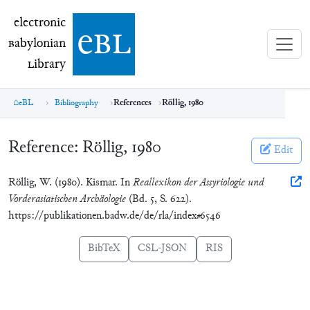
electronic Babylonian Library (eBL)
electronic
e
bl
B
abylonian
L
ibrary
eBL
Bibliography
References
Röllig, 1980
Reference:
Röllig, 1980
Edit
Röllig, W. (1980). Kismar. In
Reallexikon der Assyriologie und
Vorderasiatischen Archäologie
(Bd. 5, S. 622).
https://publikationen.badw.de/de/rla/index#6546
BibTeX
CSL-JSON
RIS