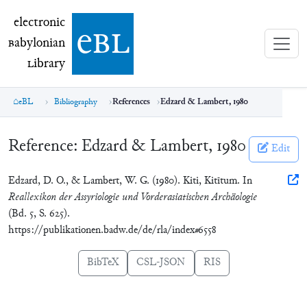
electronic Babylonian Library (eBL)
electronic
e
bl
B
abylonian
L
ibrary
eBL
Bibliography
References
Edzard & Lambert, 1980
Reference:
Edzard & Lambert, 1980
Edit
Edzard, D. O., & Lambert, W. G. (1980). Kiti, Kitītum. In
Reallexikon der Assyriologie und Vorderasiatischen Archäologie
(Bd. 5, S. 625).
https://publikationen.badw.de/de/rla/index#6558
BibTeX
CSL-JSON
RIS