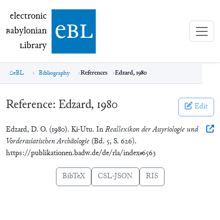
electronic Babylonian Library (eBL)
electronic
e
bl
B
abylonian
L
ibrary
eBL
Bibliography
References
Edzard, 1980
Reference:
Edzard, 1980
Edit
Edzard, D. O. (1980). Ki-Utu. In
Reallexikon der Assyriologie und
Vorderasiatischen Archäologie
(Bd. 5, S. 626).
https://publikationen.badw.de/de/rla/index#6563
BibTeX
CSL-JSON
RIS