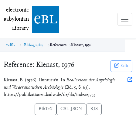
electronic Babylonian Library (eBL)
electronic
e
bl
B
abylonian
L
ibrary
eBL
Bibliography
References
Kienast, 1976
Reference:
Kienast, 1976
Edit
Kienast, B. (1976). Iluntusuʾu. In
Reallexikon der Assyriologie
und Vorderasiatischen Archäologie
(Bd. 5, S. 63).
https://publikationen.badw.de/de/rla/index#5733
BibTeX
CSL-JSON
RIS