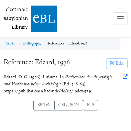
electronic Babylonian Library (eBL)
electronic
e
bl
B
abylonian
L
ibrary
eBL
Bibliography
References
Edzard, 1976
Reference:
Edzard, 1976
Edit
Edzard, D. O. (1976). Ilušūma. In
Reallexikon der Assyriologie
und Vorderasiatischen Archäologie
(Bd. 5, S. 63).
https://publikationen.badw.de/de/rla/index#5736
BibTeX
CSL-JSON
RIS