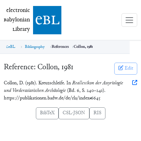
electronic Babylonian Library (eBL)
electronic
e
bl
B
abylonian
L
ibrary
eBL
Bibliography
References
Collon, 1981
Reference:
Collon, 1981
Edit
Collon, D. (1981). Kreuzschleife. In
Reallexikon der Assyriologie
und Vorderasiatischen Archäologie
(Bd. 6, S. 240–241).
https://publikationen.badw.de/de/rla/index#6645
BibTeX
CSL-JSON
RIS