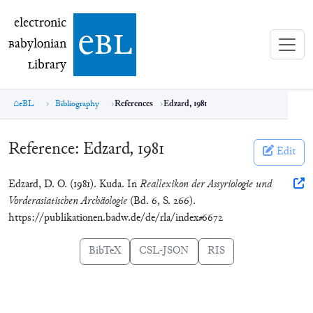
electronic Babylonian Library (eBL)
electronic
e
bl
B
abylonian
L
ibrary
eBL
Bibliography
References
Edzard, 1981
Reference:
Edzard, 1981
Edit
Edzard, D. O. (1981). Kuda. In
Reallexikon der Assyriologie und
Vorderasiatischen Archäologie
(Bd. 6, S. 266).
https://publikationen.badw.de/de/rla/index#6672
BibTeX
CSL-JSON
RIS