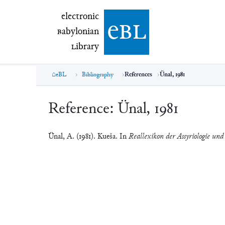
electronic Babylonian Library (eBL)
electronic
e
bl
B
abylonian
L
ibrary
eBL
Bibliography
References
Ünal, 1981
Reference:
Ünal, 1981
Ünal, A. (1981). Kueša. In
Reallexikon der Assyriologie und