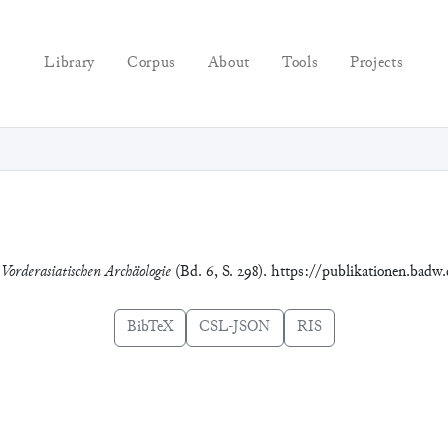
Library
Corpus
About
Tools
Projects
 Vorderasiatischen Archäologie
(Bd. 6, S. 298). https://publikationen.badw
BibTeX
CSL-JSON
RIS