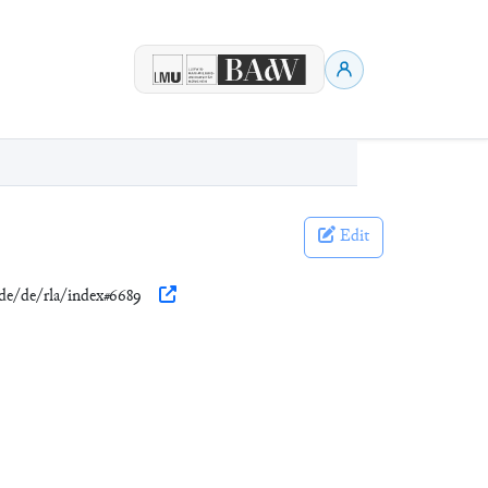
Edit
.de/de/rla/index#6689