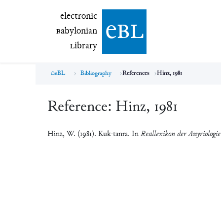
electronic Babylonian Library (eBL)
electronic
e
bl
B
abylonian
L
ibrary
eBL
Bibliography
References
Hinz, 1981
Reference:
Hinz, 1981
Hinz, W. (1981). Kuk-tanra. In
Reallexikon der Assyriologi