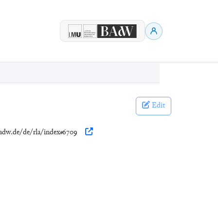
Edit
.badw.de/de/rla/index#6709