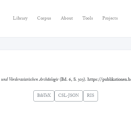
Library
Corpus
About
Tools
Projects
e und Vorderasiatischen Archäologie
(Bd. 6, S. 303). https://publikationen
BibTeX
CSL-JSON
RIS