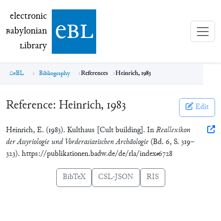
electronic Babylonian Library (eBL)
electronic
e
bl
B
abylonian
L
ibrary
eBL
Bibliography
References
Heinrich, 1983
Reference:
Heinrich, 1983
Edit
Heinrich, E. (1983). Kulthaus [Cult building]. In
Reallexikon
der Assyriologie und Vorderasiatischen Archäologie
(Bd. 6, S. 319–
323). https://publikationen.badw.de/de/rla/index#6728
BibTeX
CSL-JSON
RIS