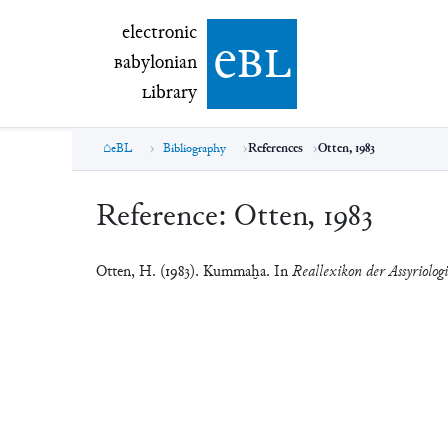
electronic Babylonian Library (eBL)
electronic
e
bl
B
abylonian
L
ibrary
eBL
Bibliography
References
Otten, 1983
Reference:
Otten, 1983
Otten, H. (1983). Kummaḫa. In
Reallexikon der Assyriolog