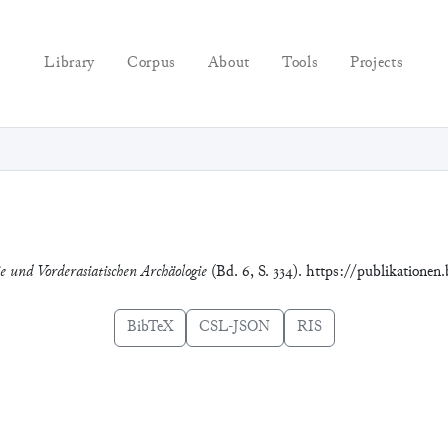
Library
Corpus
About
Tools
Projects
ie und Vorderasiatischen Archäologie
(Bd. 6, S. 334). https://publikationen
BibTeX
CSL-JSON
RIS