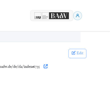
Edit
.badw.de/de/rla/index#6735