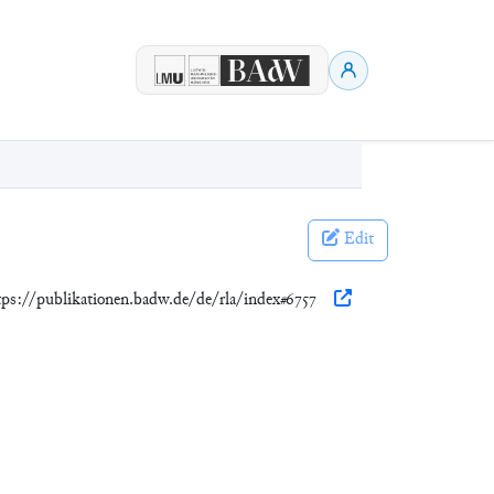
Edit
tps://publikationen.badw.de/de/rla/index#6757