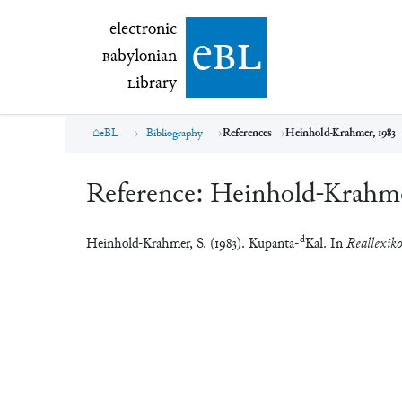
electronic Babylonian Library (eBL)
electronic
e
bl
B
abylonian
L
ibrary
eBL
Bibliography
References
Heinhold-Krahmer, 1983
Reference:
Heinhold-Krahme
d
Heinhold-Krahmer, S. (1983). Kupanta-
Kal. In
Reallexiko