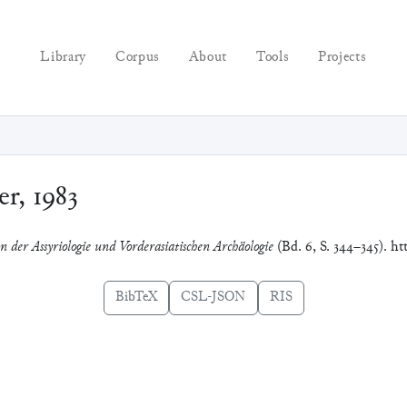
Library
Corpus
About
Tools
Projects
r, 1983
n der Assyriologie und Vorderasiatischen Archäologie
(Bd. 6, S. 344–345). ht
BibTeX
CSL-JSON
RIS